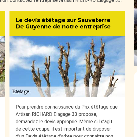
ation, contactez l’entreprise Artisan RICHARD Elagage 33.
Le devis étêtage sur Sauveterre
De Guyenne de notre entreprise
Pour prendre connaissance du Prix étêtage que
Artisan RICHARD Elagage 33 propose,
demandez le devis approprié. Même s’il s’agit
de cette coupe, il est important de disposer
d’un Devis étêtage d'arbre pour connaitre non