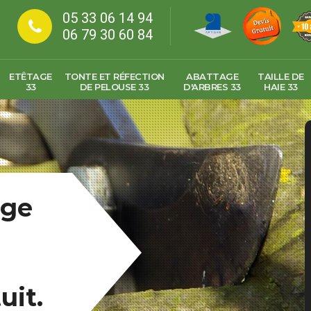
05 33 06 14 94
06 79 30 60 84
ETÊTAGE
TONTE ET RÉFECTION
ABATTAGE
TAILLE DE
33
DE PELOUSE 33
D'ARBRES 33
HAIE 33
age
uit.