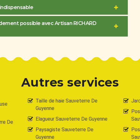
indispensable
pidement possible avec Artisan RICHARD
Autres services
Taille de haie Sauveterre De
Jar
ouse
Guyenne
Pos
Elagueur Sauveterre De Guyenne
Sau
rre De
Paysagiste Sauveterre De
Pose
Guyenne
Sau