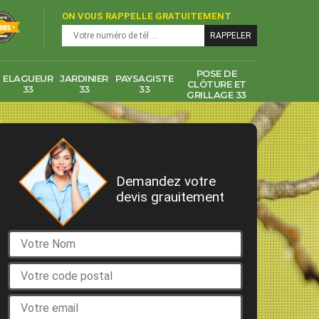
ON VOUS RAPPELLE GRATUITEMENT
POSE DE
ELAGUEUR
JARDINIER
PAYSAGISTE
CLÔTURE ET
33
33
33
GRILLAGE 33
DEVIS GRATUIT
Demandez votre
devis grauitement