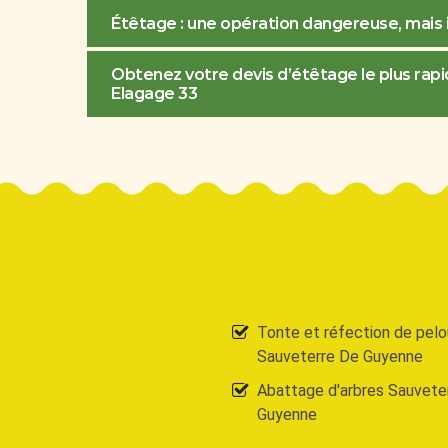
Étêtage : une opération dangereuse, mais 
Obtenez votre devis d’étêtage le plus ra
Elagage 33
Tonte et réfection de pel
Sauveterre De Guyenne
Abattage d'arbres Sauvete
Guyenne