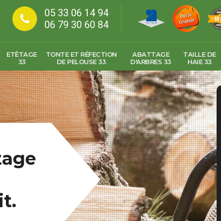
05 33 06 14 94
06 79 30 60 84
ETÊTAGE
TONTE ET RÉFECTION
ABATTAGE
TAILLE DE
33
DE PELOUSE 33
D'ARBRES 33
HAIE 33
tage
t.