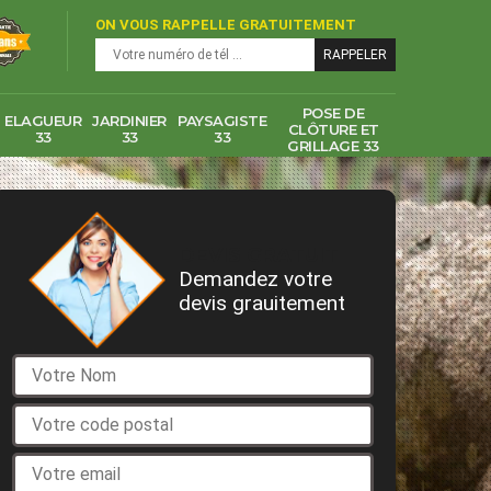
ON VOUS RAPPELLE GRATUITEMENT
POSE DE
ELAGUEUR
JARDINIER
PAYSAGISTE
CLÔTURE ET
33
33
33
GRILLAGE 33
DEVIS GRATUIT
Demandez votre
devis grauitement