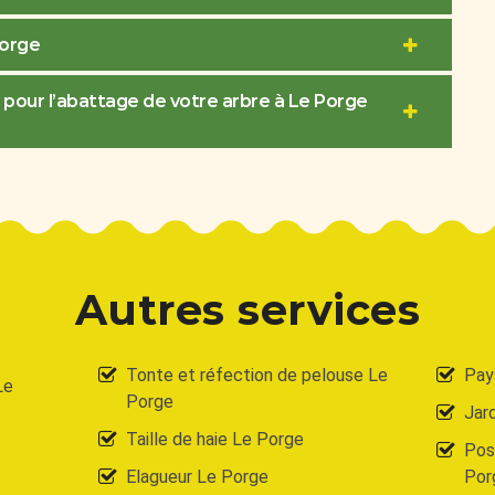
Porge
 pour l’abattage de votre arbre à Le Porge
Autres services
Tonte et réfection de pelouse Le
Pay
Le
Porge
Jar
Taille de haie Le Porge
Pose
Elagueur Le Porge
Por