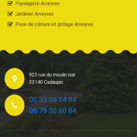
Paysagiste Arveyres
Jardinier Arveyres
Pose de clôture et grillage Arveyres
923 rue du moulin noir
33140 Cadaujac
05 33 06 14 94
06 79 30 60 84