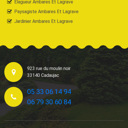
Elagueur Ambares Et Lagrave
Paysagiste Ambares Et Lagrave
Jardinier Ambares Et Lagrave
923 rue du moulin noir
33140 Cadaujac
05 33 06 14 94
06 79 30 60 84