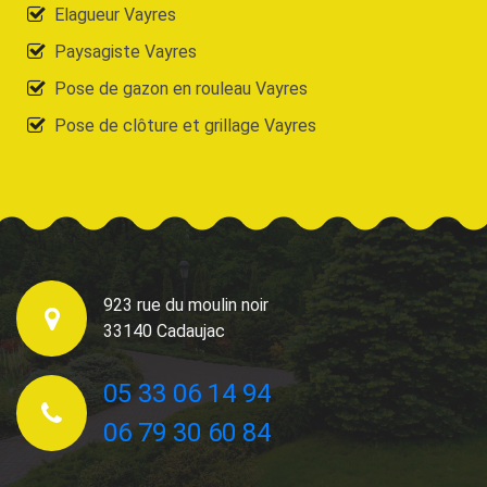
Elagueur Vayres
Paysagiste Vayres
Pose de gazon en rouleau Vayres
Pose de clôture et grillage Vayres
923 rue du moulin noir
33140 Cadaujac
05 33 06 14 94
06 79 30 60 84