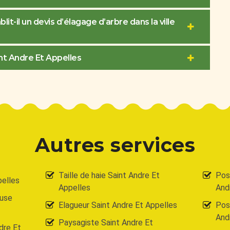
-il un devis d’élagage d’arbre dans la ville
nt Andre Et Appelles
Autres services
Taille de haie Saint Andre Et
Pos
pelles
Appelles
And
ouse
Elagueur Saint Andre Et Appelles
Pose
And
Paysagiste Saint Andre Et
dre Et