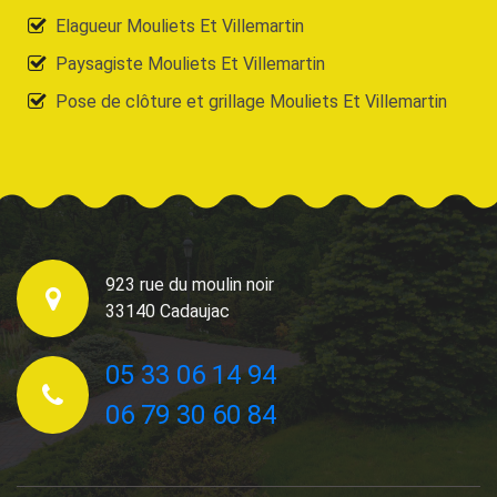
Elagueur Mouliets Et Villemartin
Paysagiste Mouliets Et Villemartin
Pose de clôture et grillage Mouliets Et Villemartin
923 rue du moulin noir
33140 Cadaujac
05 33 06 14 94
06 79 30 60 84