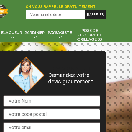
ON VOUS RAPPELLE GRATUITEMENT
POSE DE
ELAGUEUR
JARDINIER
PAYSAGISTE
CLÔTURE ET
33
33
33
GRILLAGE 33
DEVIS GRATUIT
Demandez votre
devis grauitement