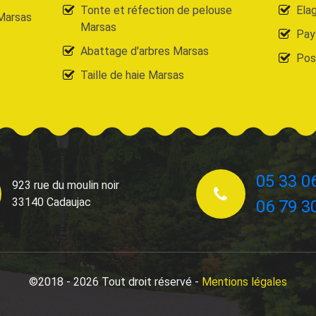
Tonte et réfection de pelouse
Ela
Marsas
Marsas
Pay
Abattage d'arbres Marsas
Pos
Taille de haie Marsas
05 33 0
923 rue du moulin noir
33140 Cadaujac
06 79 3
©2018 - 2026 Tout droit réservé -
Mentions légales