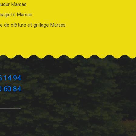
gueur Marsas
sagiste Marsas
e de clôture et grillage Marsas
6 14 94
0 60 84