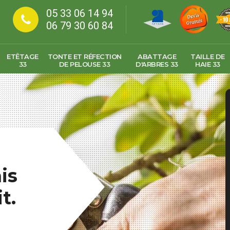
05 33 06 14 94
06 79 30 60 84
ETÊTAGE
TONTE ET RÉFECTION
ABATTAGE
TAILLE DE
33
DE PELOUSE 33
D'ARBRES 33
HAIE 33
is
t.