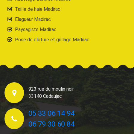
Taille de haie Madirac
Elagueur Madirac
Paysagiste Madirac
Pose de clôture et grillage Madirac
923 rue du moulin noir
33140 Cadaujac
05 33 06 14 94
06 79 30 60 84