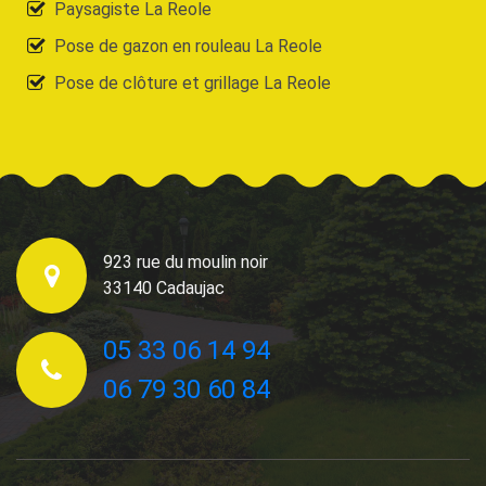
Paysagiste La Reole
Pose de gazon en rouleau La Reole
Pose de clôture et grillage La Reole
923 rue du moulin noir
33140 Cadaujac
05 33 06 14 94
06 79 30 60 84