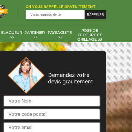
ON VOUS RAPPELLE GRATUITEMENT
POSE DE
ELAGUEUR
JARDINIER
PAYSAGISTE
CLÔTURE ET
33
33
33
GRILLAGE 33
DEVIS GRATUIT
Demandez votre
devis grauitement