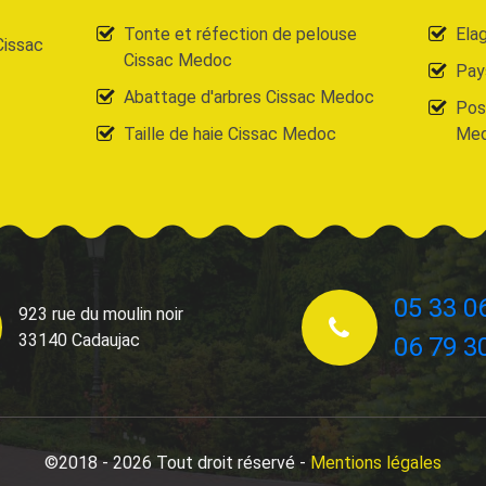
Tonte et réfection de pelouse
Ela
Cissac
Cissac Medoc
Pay
Abattage d'arbres Cissac Medoc
Pose
Taille de haie Cissac Medoc
Me
05 33 0
923 rue du moulin noir
33140 Cadaujac
06 79 3
©2018 - 2026 Tout droit réservé -
Mentions légales