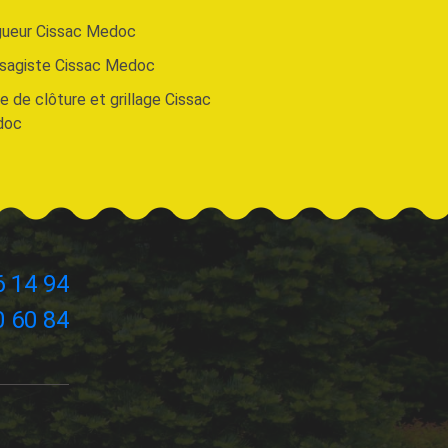
gueur Cissac Medoc
sagiste Cissac Medoc
 de clôture et grillage Cissac
doc
6 14 94
0 60 84