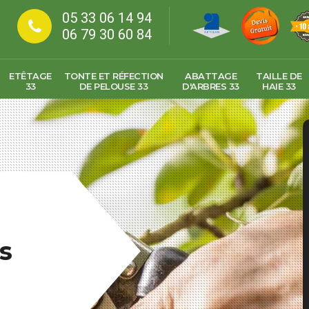
05 33 06 14 94
06 79 30 60 84
ETÊTAGE
TONTE ET RÉFECTION
ABATTAGE
TAILLE DE
33
DE PELOUSE 33
D'ARBRES 33
HAIE 33
s