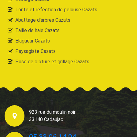
Tonte et réfection de pelouse Cazats
Abattage d'arbres Cazats
Taille de haie Cazats
Elagueur Cazats
Paysagiste Cazats
Pose de clôture et grillage Cazats
923 rue du moulin noir
33140 Cadaujac
05 33 06 14 94