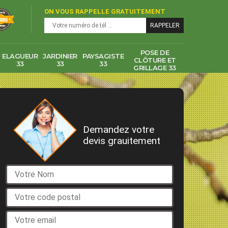
ON VOUS RAPPELLE GRATUITEMENT
POSE DE
ELAGUEUR
JARDINIER
PAYSAGISTE
CLÔTURE ET
33
33
33
GRILLAGE 33
DEVIS GRATUIT
Demandez votre
devis grauitement