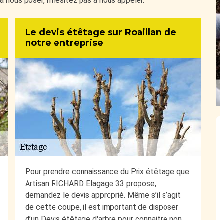
à nous poser, n’hésitez pas à nous appeler.
Le devis étêtage sur Roaillan de
notre entreprise
Pour prendre connaissance du Prix étêtage que
Artisan RICHARD Elagage 33 propose,
demandez le devis approprié. Même s’il s’agit
de cette coupe, il est important de disposer
d’un Devis étêtage d'arbre pour connaitre non