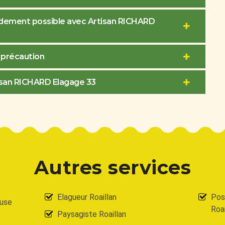
pidement possible avec Artisan RICHARD
 précaution
tisan RICHARD Elagage 33
Autres services
Elagueur Roaillan
Pose
ouse
Roai
Paysagiste Roaillan